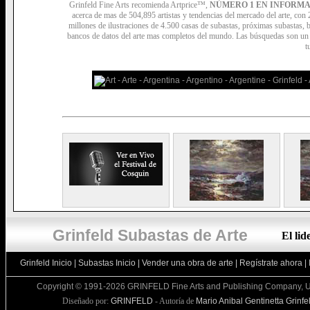
Grinfeld Fine Arts recomienda Artprice™,
NÚMERO 1 EN INFORMA
acerca de mas de 504,895 artistas y tendencias del mercado del arte, con
millones de ilustraciones de 4.500 casas de subastas, próximas subastas,
bancos de datos del arte mas completos del mundo. Las búsquedas son un s
t
Grinfeld Subastas de Arte
El li
Grinfeld Inicio
|
Subastas Inicio
|
Vender una obra de arte
|
Regístrate ahora
|
Copyright © 1991-2026 GRINFELD Fine Arts and Publishing Company, U
Diseñado por:
GRINFELD
- Autoría de
Mario Anibal Gentinetta Grinfe