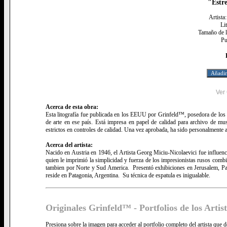
"Estr
Artista
Li
Tamaño de l
Pu
Ver
Acerca de esta obra:
Esta litografía fue publicada en los EEUU por Grinfeld™, posedora de los de
de arte en ese país. Está impresa en papel de calidad para archivo de mu
estrictos en controles de calidad. Una vez aprobada, ha sido personalmente au
Acerca del artista:
Nacido en Austria en 1946, el Artista Georg Miciu-Nicolaevici fue influen
quien le imprimió la simplicidad y fuerza de los impresionistas rusos comb
tambien por Norte y Sud America. Presentó exhibiciones en Jerusalem, Pa
reside en Patagonia, Argentina. Su técnica de espatula es inigualable.
Originales Grinfeld™ - Portfolios de los Artis
Presiona sobre la imagen para acceder al portfolio completo del artista que d