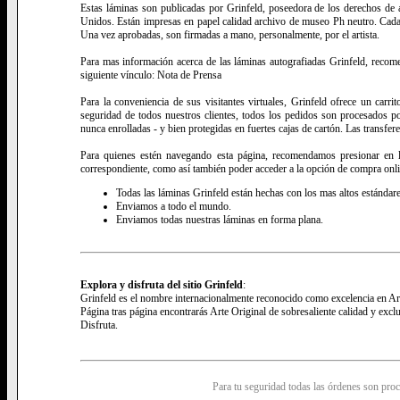
Estas láminas son publicadas por Grinfeld, poseedora de los derechos de a
Unidos. Están impresas en papel calidad archivo de museo Ph neutro. Cada
Una vez aprobadas, son firmadas a mano, personalmente, por el artista.
Para mas información acerca de las láminas autografiadas Grinfeld, recome
siguiente vínculo: Nota de Prensa
Para la conveniencia de sus visitantes virtuales, Grinfeld ofrece un carri
seguridad de todos nuestros clientes, todos los pedidos son procesados p
nunca enrolladas - y bien protegidas en fuertes cajas de cartón. Las transfer
Para quienes estén navegando esta página, recomendamos presionar en l
correspondiente, como así también poder acceder a la opción de compra onli
Todas las láminas Grinfeld están hechas con los mas altos estándare
Enviamos a todo el mundo.
Enviamos todas nuestras láminas en forma plana.
Explora y disfruta del sitio Grinfeld
:
Grinfeld es el nombre internacionalmente reconocido como excelencia en Ar
Página tras página encontrarás Arte Original de sobresaliente calidad y excl
Disfruta.
Para tu seguridad todas las órdenes son pro